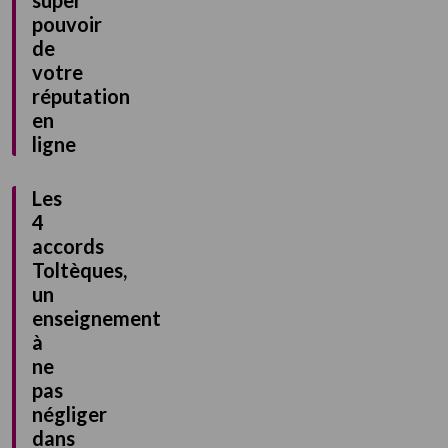
pouvoir
de
votre
réputation
en
ligne
Les
4
accords
Toltèques,
un
enseignement
à
ne
pas
négliger
dans