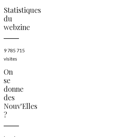
Statistiques
du
webzine
9 785 715
visites
On
se
donne
des
Nouv'Elles
?