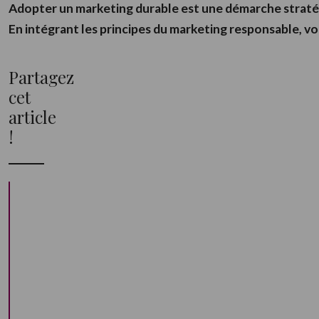
Adopter un marketing durable est une démarche stratég
En intégrant les principes du marketing responsable, 
Partagez
cet
article
!
A
D
O
P
T
E