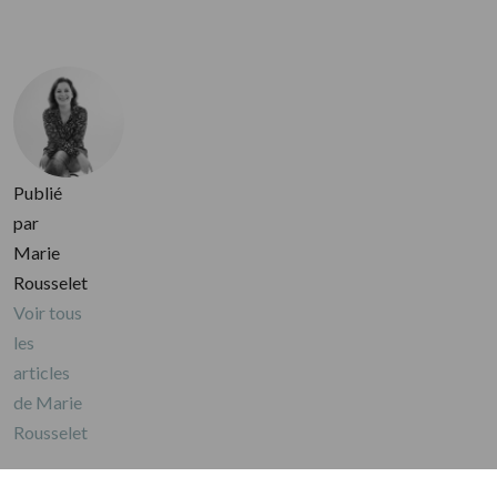
Publié
par
Marie
Rousselet
Voir tous
les
articles
de Marie
Rousselet