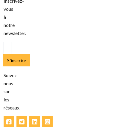
Inscrivez-
vous
à
notre
newsletter.
S'inscrire
Suivez-
nous
sur
les
réseaux.
Facebook
Twitter
LinkedIn
Instagram