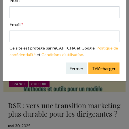
Nom
*
Email
*
Ce site est protégé par reCAPTCHA et Google,
Politique de
confidentialité
et
Conditions d'utilisation
.
Fermer
Télécharger
FRANCE
CULTURE
RSE : vers une transition marketing
plus durable pour les dirigeantes ?
mai 30, 2025