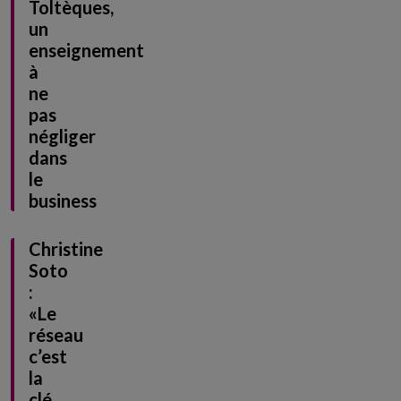
Toltèques,
un
enseignement
à
ne
pas
négliger
dans
le
business
Christine
Soto
:
«Le
réseau
c’est
la
clé