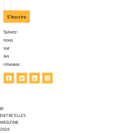
S'inscrire
Suivez-
nous
sur
les
réseaux.
Facebook
Twitter
LinkedIn
Instagram
©
ENTRE'ELLES
WEBZINE
2026