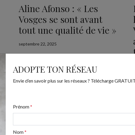
Aline Afonso : « Les
Vosges se sont avant
tout une qualité de vie »
septembre 22, 2025
ADOPTE TON RÉSEAU
Envie d’en savoir plus sur les réseaux ? Télécharge GRAT
Prénom
*
Nom
*