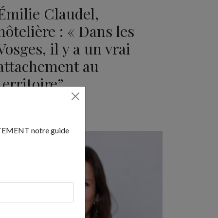
Émilie Claudel,
hôtelière : « Dans les
Vosges, il y a un vrai
attachement au
territoire”
septembre 22, 2025
UITEMENT notre guide