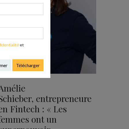
identialité
et
rmer
Télécharger
INTERVIEW
Amélie
Schieber, entrepreneure
en Fintech : « Les
femmes ont un