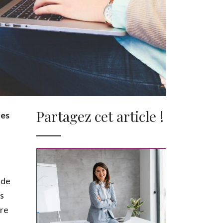
Partagez cet article !
tes
 de
us
re