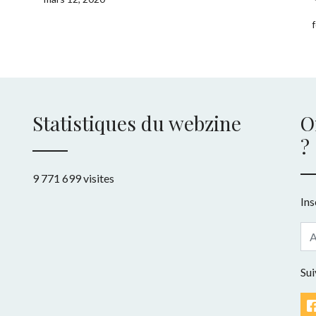
Statistiques du webzine
O
?
9 771 699 visites
Ins
Sui