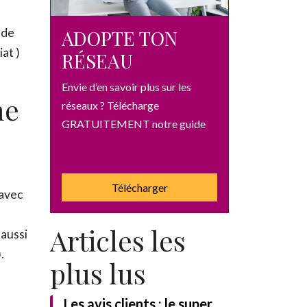
ADOPTE TON
 de
at )
RÉSEAU
Envie d’en savoir plus sur les
me
réseaux ? Télécharge
GRATUITEMENT notre guide
Télécharger
 avec
Articles les
UITEMENT notre guide
 aussi
.
plus lus
Les avis clients : le super