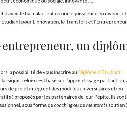
lectif, économique ou sociale, innovante ….
ffit d’avoir le baccalauréat ou une équivalence en niveau, et
e Etudiant pour L’innovation, le Transfert et l’Entrepreneuri
t-entrepreneur, un diplô
ors la possibilité de vous inscrire au
Diplôme d’Etudiant
lassique, celui-ci est basé sur l’apprentissage par l’action,
ADOPTE TON RÉSEAU
urs de projet intègrent des modules universitaires et/ou
Envie d’en savoir plus sur les réseaux ? Télécharge GRAT
oratifs ) proposés par les partenaires de leur Pépite. Ils sont
essionnel, sous forme de
coaching
ou de
mentorat
( soutien )
Prénom
*