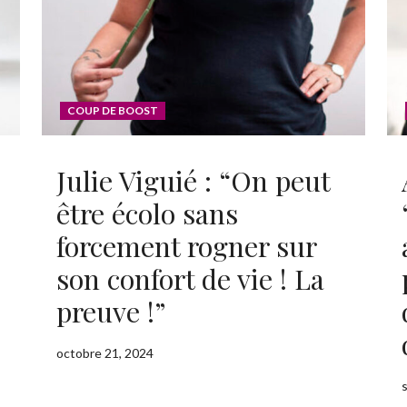
ADOPTE TON RÉSEAU
Envie d’en savoir plus sur les réseaux ? Télécharge GRAT
COUP DE BOOST
Julie Viguié : “On peut
Prénom
*
être écolo sans
forcement rogner sur
Nom
*
son confort de vie ! La
preuve !”
Email
*
octobre 21, 2024
Ce site est protégé par reCAPTCHA et Google,
Politique de conf