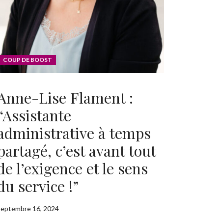
UITEMENT notre guide
COUP DE BOOST
Anne-Lise Flament :
“Assistante
administrative à temps
partagé, c’est avant tout
de l’exigence et le sens
du service !”
septembre 16, 2024
identialité
et