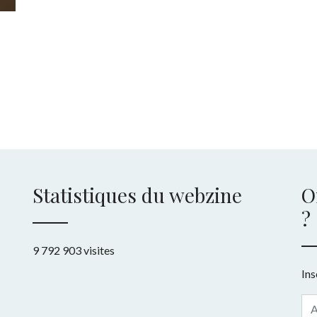
Statistiques du webzine
O
?
9 792 903 visites
Ins