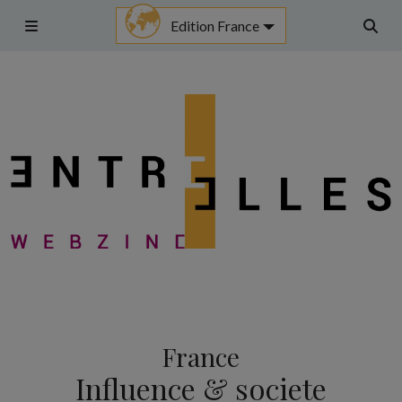
Aller
Edition France
au
Menu
Rech
contenu
France
Influence & societe