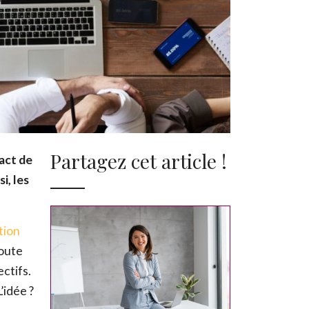
Partagez cet article !
act de
i, les
tion
toute
ctifs.
’idée ?