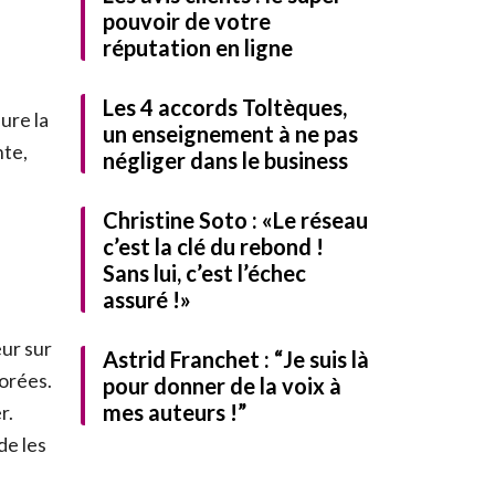
pouvoir de votre
réputation en ligne
Les 4 accords Toltèques,
ure la
un enseignement à ne pas
nte,
négliger dans le business
UITEMENT notre guide
Christine Soto : «Le réseau
c’est la clé du rebond !
Sans lui, c’est l’échec
assuré !»
eur sur
Astrid Franchet : “Je suis là
iorées.
pour donner de la voix à
mes auteurs !”
r.
de les