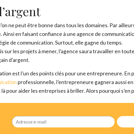
l’argent
Ce site est protégé par reCAPTCHA et Google,
Politique de conf
Conditions d'utilisation
.
’on ne peut être bonne dans tous les domaines. Par ailleurs
Fe
re. Ainsi en faisant confiance à une agence de communicati
tégie de communication. Surtout, elle gagne du temps.
s sur les projets à mener, l’agence saura travailler en tout
ain d’argent.
ion est l’un des points clés pour une entrepreneure. En p
nication
professionnelle, l’entrepreneure gagnera aussi en
pour aider les entreprises à briller. Alors pourquoi s’en p
Adresse e-mail
S’ins