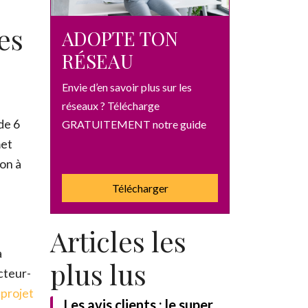
es
ADOPTE TON
RÉSEAU
Envie d’en savoir plus sur les
réseaux ? Télécharge
de 6
GRATUITEMENT notre guide
met
ion à
Télécharger
Articles les
à
plus lus
cteur-
 projet
Les avis clients : le super