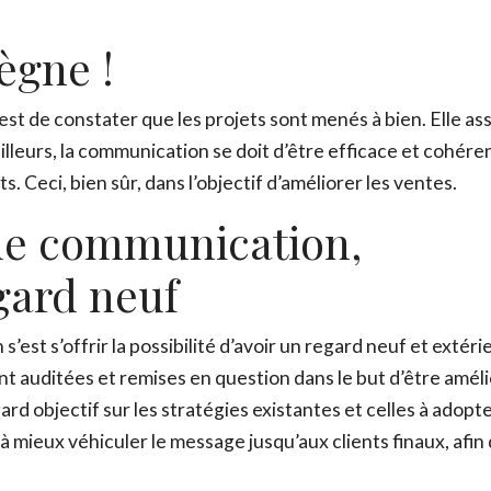
ègne !
ADOPTE TON RÉSEAU
t de constater que les projets sont menés à bien. Elle ass
ailleurs, la communication se doit d’être efficace et cohére
Envie d’en savoir plus sur les réseaux ? Télécharge GRAT
nts. Ceci, bien sûr, dans l’objectif d’améliorer les ventes.
de communication,
Prénom
*
gard neuf
est s’offrir la possibilité d’avoir un regard neuf et extéri
Nom
*
ont auditées et remises en question dans le but d’être amél
ard objectif sur les stratégies existantes et celles à adopte
Email
*
 mieux véhiculer le message jusqu’aux clients finaux, afin 