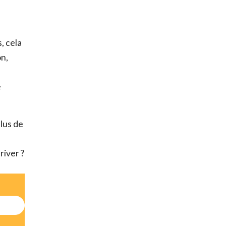
identialité
et
, cela
rmer
Télécharger
on,
e
lus de
river ?
crire