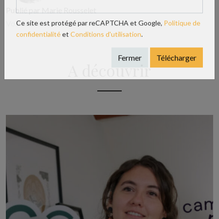
Publié par Marie Rousselet
Voir tous les articles de Marie Rousselet
Ce site est protégé par reCAPTCHA et Google,
Politique de
confidentialité
et
Conditions d'utilisation
.
A découvrir
Fermer
Télécharger