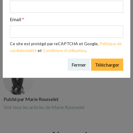
Christine Soto : «Le réseau c’est la clé du
rebond ! Sans lui, c’est l’échec assuré !»
Email
*
Astrid Franchet : “Je suis là pour donner de la
voix à mes auteurs !”
Ce site est protégé par reCAPTCHA et Google,
Politique de
confidentialité
et
Conditions d'utilisation
.
Fermer
Télécharger
Publié par Marie Rousselet
Voir tous les articles de Marie Rousselet