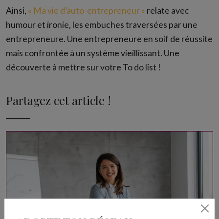
Ainsi,
« Ma vie d’auto-entrepreneur »
relate avec
humour et ironie, les embuches traversées par une
entrepreneure. Une entrepreneure en soif de réussite
mais confrontée à un système vieillissant. Une
découverte à mettre sur votre To do list !
Partagez cet article !