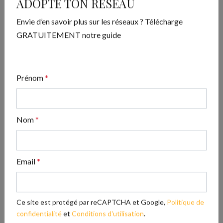
ADOPTE TON RÉSEAU
Envie d’en savoir plus sur les réseaux ? Télécharge
GRATUITEMENT notre guide
ADOPTE TON RÉSEAU
Prénom
*
Envie d’en savoir plus sur les réseaux ? Télécharge
GRATUITEMENT notre guide
Nom
*
Télécharger
Email
*
Articles les plus lus
Les avis clients : le super pouvoir de votre
Ce site est protégé par reCAPTCHA et Google,
Politique de
réputation en ligne
confidentialité
et
Conditions d'utilisation
.