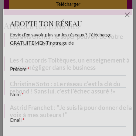
Télécharger
Articles les plus lus
ADOPTE TON RÉSEAU
Les avis clients : le super pouvoir de votre
Envie d’en savoir plus sur les réseaux ? Télécharge
réputation en ligne
GRATUITEMENT notre guide
Les 4 accords Toltèques, un enseignement à
ne pas négliger dans le business
Prénom
*
Christine Soto : «Le réseau c’est la clé du
rebond ! Sans lui, c’est l’échec assuré !»
Nom
*
Astrid Franchet : “Je suis là pour donner de la
voix à mes auteurs !”
Email
*