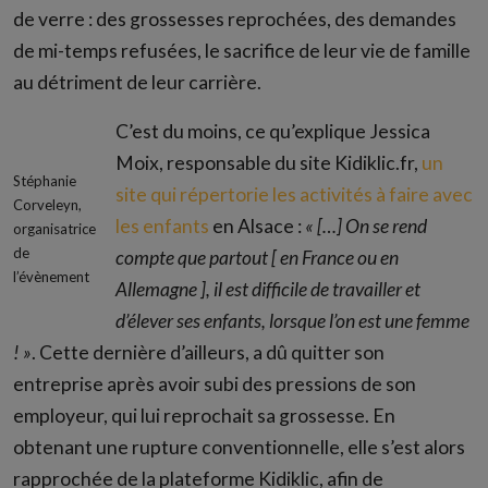
de verre : des grossesses reprochées, des demandes
de mi-temps refusées, le sacrifice de leur vie de famille
au détriment de leur carrière.
C’est du moins, ce qu’explique Jessica
Moix, responsable du site Kidiklic.fr,
un
Stéphanie
site qui répertorie les activités à faire avec
Corveleyn,
les enfants
en Alsace :
« […] On se rend
organisatrice
de
compte que partout [ en France ou en
l’évènement
Allemagne ], il est difficile de travailler et
d’élever ses enfants, lorsque l’on est une femme
! »
. Cette dernière d’ailleurs, a dû quitter son
entreprise après avoir subi des pressions de son
employeur, qui lui reprochait sa grossesse. En
obtenant une rupture conventionnelle, elle s’est alors
rapprochée de la plateforme Kidiklic, afin de