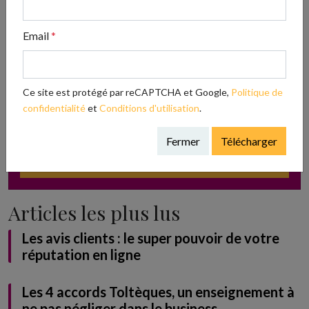
Email
*
ADOPTE TON RÉSEAU
Envie d’en savoir plus sur les réseaux ? Télécharge
Ce site est protégé par reCAPTCHA et Google,
Politique de
GRATUITEMENT notre guide
confidentialité
et
Conditions d'utilisation
.
Fermer
Télécharger
Télécharger
Articles les plus lus
Les avis clients : le super pouvoir de votre
réputation en ligne
Les 4 accords Toltèques, un enseignement à
ne pas négliger dans le business