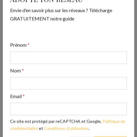
Envie d’en savoir plus sur les réseaux ? Télécharge
GRATUITEMENT notre guide
ADOPTE TON RÉSEAU
Prénom
*
Envie d’en savoir plus sur les réseaux ? Télécharge
GRATUITEMENT notre guide
Nom
*
Télécharger
Email
*
Articles les plus lus
Les avis clients : le super pouvoir de votre
Ce site est protégé par reCAPTCHA et Google,
Politique de
réputation en ligne
confidentialité
et
Conditions d'utilisation
.