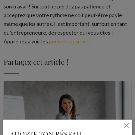
son travail ! Surtout ne perdez pas patience et
acceptez que votre rythme ne soit peut-être pas le
même que les autres. Il est important, surtout en tant
qu’entrepreneure, de respecter qui vous êtes !
Apprenez à voir les
pensées positives.
Partagez cet article !
ADOPTE TON RÉSEAU