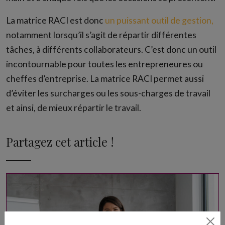
La matrice RACI est donc
un puissant outil de gestion,
notamment lorsqu’il s’agit de répartir différentes
tâches, à différents collaborateurs. C’est donc un outil
incontournable pour toutes les entrepreneures ou
cheffes d’entreprise. La matrice RACI permet aussi
d’éviter les surcharges ou les sous-charges de travail
et ainsi, de mieux répartir le travail.
Partagez cet article !