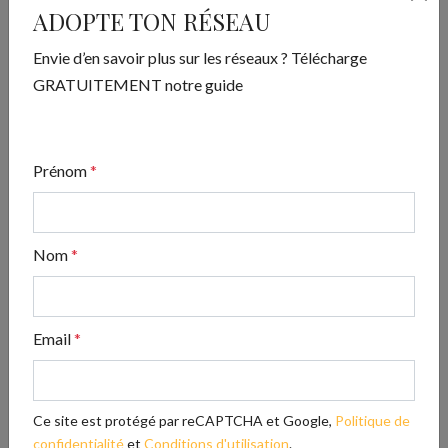
ADOPTE TON RÉSEAU
Envie d’en savoir plus sur les réseaux ? Télécharge
GRATUITEMENT notre guide
Prénom
*
ADOPTE TON RÉSEAU
Envie d’en savoir plus sur les réseaux ? Télécharge
Nom
*
GRATUITEMENT notre guide
Email
*
Télécharger
Ce site est protégé par reCAPTCHA et Google,
Politique de
Articles les plus lus
confidentialité
et
Conditions d'utilisation
.