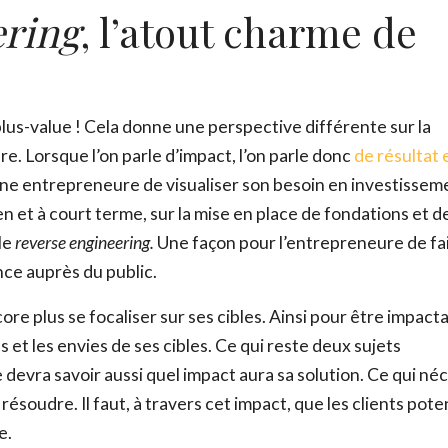
ering
, l’atout charme de
Nom
*
lus-value ! Cela donne une perspective différente sur la
. Lorsque l’on parle d’impact, l’on parle donc
de résultat 
Email
*
 une entrepreneure de visualiser son besoin en investissem
n et à court terme, sur la mise en place de fondations et d
Ce site est protégé par reCAPTCHA et Google,
Politique de conf
 le
reverse engineering.
Une façon pour l’entrepreneure de fa
Conditions d'utilisation
.
ence auprès du public.
Fe
ore plus se focaliser sur ses cibles. Ainsi pour être impact
s et les envies de ses cibles. Ce qui reste deux sujets
evra savoir aussi quel impact aura sa solution. Ce qui né
 résoudre. Il faut, à travers cet impact, que les clients pote
e.