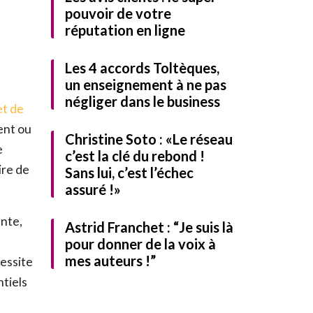
pouvoir de votre
réputation en ligne
Les 4 accords Toltèques,
un enseignement à ne pas
négliger dans le business
et de
ent ou
Christine Soto : «Le réseau
e
c’est la clé du rebond !
identialité
et
ire de
Sans lui, c’est l’échec
assuré !»
rmer
Télécharger
ante,
Astrid Franchet : “Je suis là
pour donner de la voix à
mes auteurs !”
cessite
ntiels