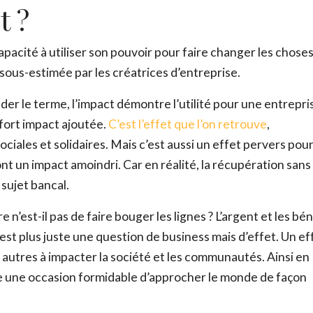
t ?
apacité à utiliser son pouvoir pour faire changer les choses
sous-estimée par les créatrices d’entreprise.
er le terme, l’impact démontre l’utilité pour une entrepri
 fort impact ajoutée.
C’est l’effet que l’on retrouve
,
ociales et solidaires. Mais c’est aussi un effet pervers pou
ont un impact amoindri. Car en réalité, la récupération sans
sujet bancal.
ADOPTE TON RÉSEAU
’est-il pas de faire bouger les lignes ? L’argent et les bé
’est plus juste une question de business mais d’effet. Un ef
Envie d’en savoir plus sur les réseaux ? Télécharge GRAT
 autres à impacter la société et les communautés. Ainsi en
 une occasion formidable d’approcher le monde de façon
Prénom
*