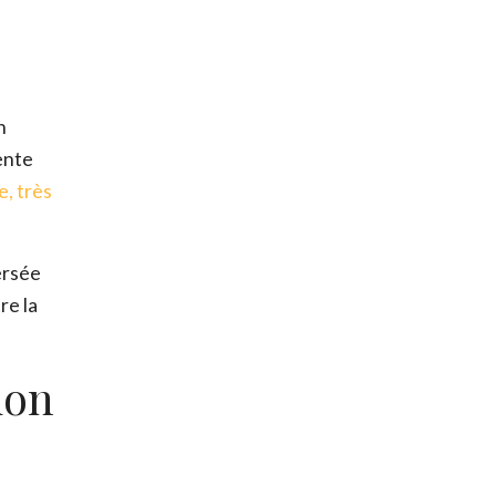
n
ente
, très
ersée
re la
ion