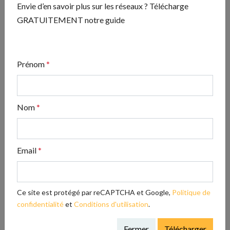
Envie d’en savoir plus sur les réseaux ? Télécharge
GRATUITEMENT notre guide
ADOPTE TON RÉSEAU
Envie d’en savoir plus sur les réseaux ? Télécharge
GRATUITEMENT notre guide
Prénom
*
Nom
*
Télécharger
Articles les plus lus
Email
*
Les avis clients : le super pouvoir de votre
réputation en ligne
Ce site est protégé par reCAPTCHA et Google,
Politique de
Les 4 accords Toltèques, un enseignement à
confidentialité
et
Conditions d'utilisation
.
ne pas négliger dans le business
Fermer
Télécharger