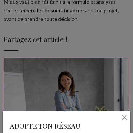
Mieux vaut bien réfléchir à la formule et analyser
correctement les
besoins financiers
de son projet,
avant de prendre toute décision.
Partagez cet article !
ADOPTE TON RÉSEAU