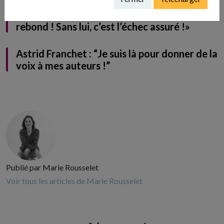
Christine Soto : «Le réseau c’est la clé du
rebond ! Sans lui, c’est l’échec assuré !»
Astrid Franchet : “Je suis là pour donner de la
voix à mes auteurs !”
Publié par Marie Rousselet
Voir tous les articles de Marie Rousselet