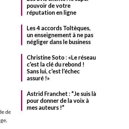
pouvoir de votre
réputation en ligne
Les 4 accords Toltèques,
UITEMENT notre guide
un enseignement à ne pas
négliger dans le business
Christine Soto : «Le réseau
c’est la clé du rebond !
Sans lui, c’est l’échec
assuré !»
Astrid Franchet : “Je suis là
pour donner de la voix à
mes auteurs !”
de de
age,
identialité
et