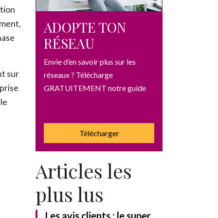
tion
ADOPTE TON
ement,
phase
RÉSEAU
Envie d’en savoir plus sur les
nt sur
réseaux ? Télécharge
 prise
GRATUITEMENT notre guide
le
Télécharger
Articles les
plus lus
Les avis clients : le super