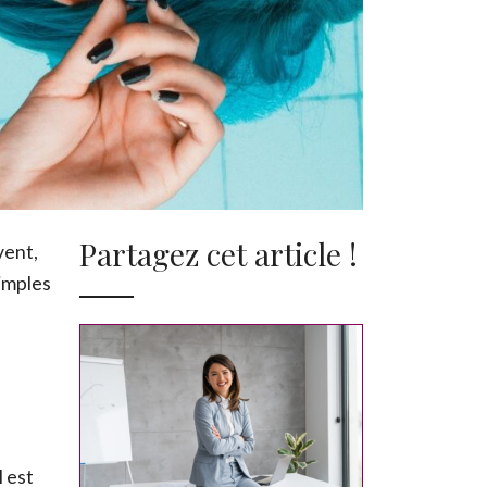
Partagez cet article !
vent,
simples
l est