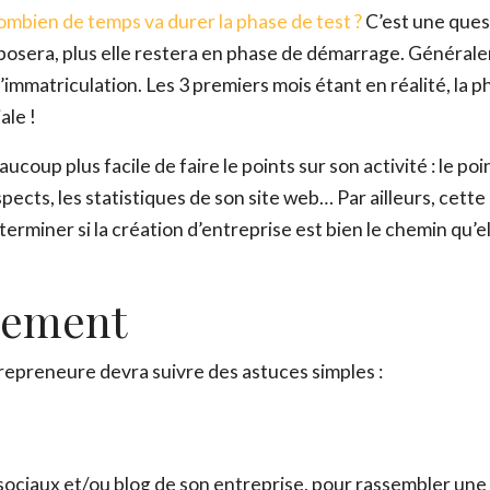
ombien de temps va durer la phase de test ?
C’est une ques
a posera, plus elle restera en phase de démarrage. Général
l’immatriculation. Les 3 premiers mois étant en réalité, la 
ale !
ucoup plus facile de faire le points sur son activité : le poi
spects, les statistiques de son site web… Par ailleurs, cette
rminer si la création d’entreprise est bien le chemin qu’el
ncement
trepreneure devra suivre des astuces simples :
sociaux et/ou blog de son entreprise, pour rassembler une