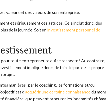
s valeurs et des valeurs de son entreprise.
ADOPTE TON RÉSEAU
ement et sérieusement ces astuces. Cela inclut donc, des
Envie d’en savoir plus sur les réseaux ? Télécharge GRAT
 plus de la journée. Soit un
investissement personnel de
Prénom
*
vestissement
, pour toute entrepreneure qui se respecte ! Au contraire,
Nom
*
’investissement implique donc, de faire le pari de sa propre
n projet.
Email
*
ntes manières : par le coaching, les formations et/ou
bjectif est d’
acquérir une certaine connaissance
du mon
rité financière, que peuvent procurer les indemnités chôm
Ce site est protégé par reCAPTCHA et Google,
Politique de conf