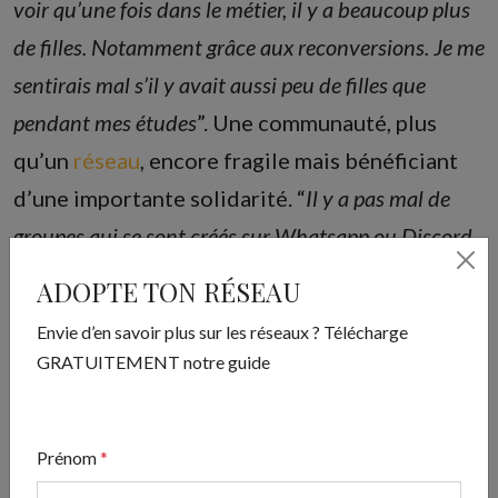
voir qu’une fois dans le métier, il y a beaucoup plus
de filles. Notamment grâce aux reconversions. Je me
sentirais mal s’il y avait aussi peu de filles que
pendant mes études
”. Une communauté, plus
qu’un
réseau
, encore fragile mais bénéficiant
d’une importante solidarité. “
Il y a pas mal de
groupes qui se sont créés sur Whatsapp ou Discord,
comme Dev Safe créé par la Streameuse Inhaee. Là,
ADOPTE TON RÉSEAU
on peut poser toutes les questions qu’on veut sans
Envie d’en savoir plus sur les réseaux ? Télécharge
avoir peur d’être jugées ou rabaissée
s”.
GRATUITEMENT notre guide
Il faut dire que dans l’informatique, les trolls
sont nombreux. Surtout, quand les
Prénom
*
développeurs sont des femmes. “
Il y a beaucoup