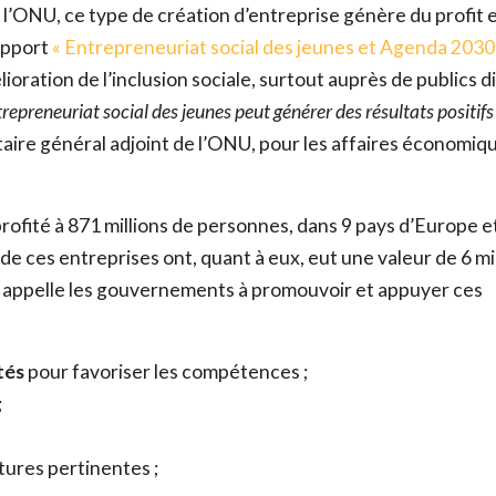
l’ONU, ce type de création d’entreprise génère du profit e
rapport
« Entrepreneuriat social des jeunes et Agenda 2030
Prénom
*
ioration de l’inclusion sociale, surtout auprès de publics di
ntrepreneuriat social des jeunes peut générer des résultats positif
taire général adjoint de l’ONU, pour les affaires économiq
Nom
*
profité à 871 millions de personnes, dans 9 pays d’Europe e
Email
*
 de ces entreprises ont, quant à eux, eut une valeur de 6 mi
U appelle les gouvernements à promouvoir et appuyer ces
Ce site est protégé par reCAPTCHA et Google,
Politique de conf
Conditions d'utilisation
.
tés
pour favoriser les compétences ;
;
Fe
tures pertinentes ;