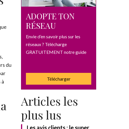
ADOPTE TON
RÉSEAU
que
Envie d’en savoir plus sur les
réseaux ? Télécharge
GRATUITEMENT notre guide
s,
urs du
par
Télécharger
 à
Articles les
la
plus lus
UITEMENT notre guide
Les avis clients : le super