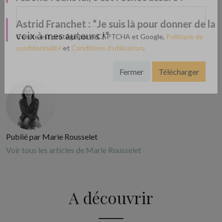
Email
*
Astrid Franchet : “Je suis là pour donner de la
voix à mes auteurs !”
Ce site est protégé par reCAPTCHA et Google,
Politique de
confidentialité
et
Conditions d'utilisation
.
Fermer
Télécharger
Publié par Marie Rousselet
Voir tous les articles de Marie Rousselet
A découvrir