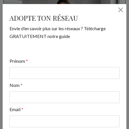
ADOPTE TON RÉSEAU
Envie d’en savoir plus sur les réseaux ? Télécharge
GRATUITEMENT notre guide
Prénom
*
ADOPTE TON RÉSEAU
Nom
*
Envie d’en savoir plus sur les réseaux ? Télécharge
GRATUITEMENT notre guide
Email
*
Télécharger