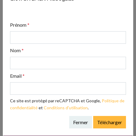
Partagez cet article !
Prénom
*
Nom
*
Email
*
Ce site est protégé par reCAPTCHA et Google,
Politique de
confidentialité
et
Conditions d'utilisation
.
Fermer
Télécharger
ADOPTE TON RÉSEAU