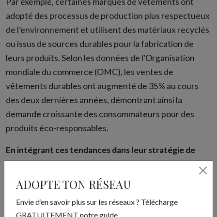
Par exemple, certaines marques de vêtements ont
adopté des processus de production plus respectueux
de l’environnement et utilisent des matériaux recyclés
ou issus de sources durables pour la fabrication de
leurs produits. Selon les données de l’Organisation
mondiale du commerce (OMC), les ventes de
vêtements durables ont augmenté de 35% au cours
des deux dernières années, démontrant ainsi la
demande croissante des consommateurs pour des
produits éco-responsables.
En intégrant ces tendances dans leur stratégie de
branding 2024, vous pouvez renforcer votre
positionnement sur le marché, fidéliser votre
ADOPTE TON RÉSEAU
clientèle et stimuler la croissance de vos ventes.
Envie d’en savoir plus sur les réseaux ? Télécharge
Alors, à vous de jouer !
GRATUITEMENT notre guide