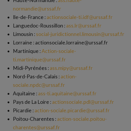
Haute-Normandie :
ass.haute-
normandie@urssaf.fr
Ile-de-France :
actionsociale-ti.idf@urssaf.fr
Languedoc-Roussillon :
ass.lr@urssaf.fr
Limousin :
social-juridictionnel.limousin@urssaf.fr
Lorraine : actionsociale.lorraine@urssaf.fr
Martinique :
Action-sociale-
ti.martinique@urssaf.fr
Midi-Pyrénées :
ass.mipy@urssaf.fr
Nord-Pas-de-Calais :
action-
sociale.npdc@urssaf.fr
Aquitaine :
ass-ti.aquitaine@urssaf.fr
Pays de La Loire :
actionsociale.pdl@urssaf.fr
Picardie :
action-sociale.picardie@urssaf.fr
Poitou-Charentes :
action-sociale.poitou-
charentes@urssaf.fr