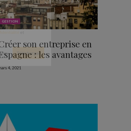
GESTION
Créer son entreprise en
identialité
et
Espagne : les avantages
rmer
Télécharger
mars 4, 2021