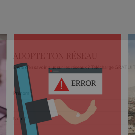
ADOPTE TON RÉSEAU
Envie d’en savoir plus sur les réseaux ? Télécharge GRAT
Prénom
*
Nom
*