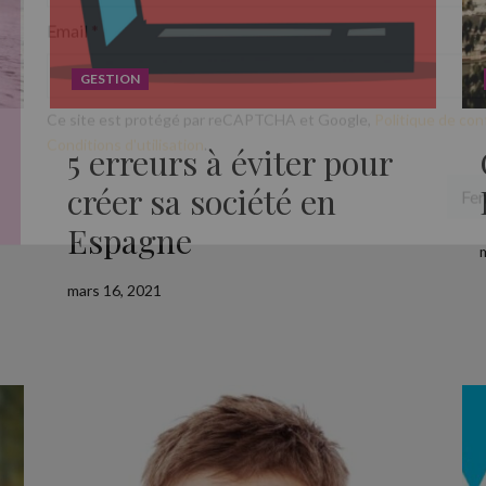
Email
*
GESTION
5 erreurs à éviter pour
Ce site est protégé par reCAPTCHA et Google,
Politique de conf
créer sa société en
Conditions d'utilisation
.
Espagne
Fe
mars 16, 2021