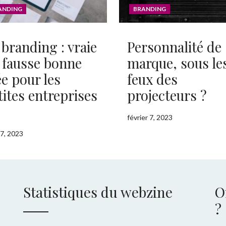
ANDING
BRANDING
 branding : vraie
Personnalité de
 fausse bonne
marque, sous le
ée pour les
feux des
tites entreprises
projecteurs ?
?
février 7, 2023
7, 2023
Statistiques du webzine
O
?