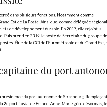
exercé dans plusieurs fonctions. Notamment comme
Prénom
*
Grand Est de La Poste. Ainsi que, comme déléguée régiona
ojets de développement durable. En 2017, elle rejoint la
. Puis prend en 2019, le poste de Secrétaire du groupe de
Nom
*
ostes. Élue de la CCI de l’Eurométrople et du Grand Est, e
i.
Email
*
capitaine du port auton
Ce site est protégé par reCAPTCHA et Google,
Politique de conf
Conditions d'utilisation
.
Fe
a présidence du port autonome de Strasbourg. Remplaçant 
 2e port fluvial de France, Anne-Marie gère désormais, l