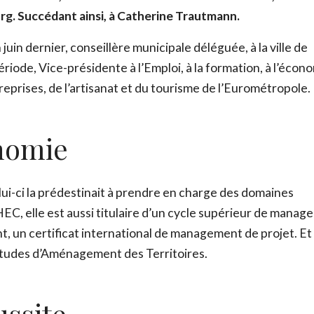
g. Succédant ainsi, à Catherine Trautmann.
uin dernier, conseillère municipale déléguée, à la ville de
ériode, Vice-présidente à l’Emploi, à la formation, à l’écon
reprises, de l’artisanat et du tourisme de l’Eurométropole.
nomie
lui-ci la prédestinait à prendre en charge des domaines
EC, elle est aussi titulaire d’un cycle supérieur de mana
nt, un certificat international de management de projet. Et
 Études d’Aménagement des Territoires.
ADOPTE TON RÉSEAU
ussite
Envie d’en savoir plus sur les réseaux ? Télécharge GRAT