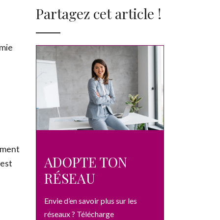
Partagez cet article !
omie
gement
ADOPTE TON
 est
RÉSEAU
Envie d’en savoir plus sur les
réseaux ? Télécharge
UITEMENT notre guide