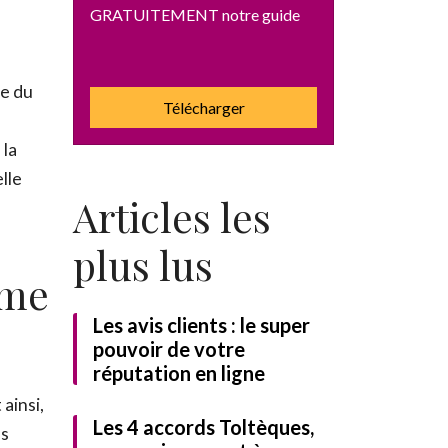
GRATUITEMENT notre guide
le du
Télécharger
 la
lle
Articles les
plus lus
ome
Les avis clients : le super
identialité
et
pouvoir de votre
réputation en ligne
rmer
Télécharger
ainsi,
Les 4 accords Toltèques,
es