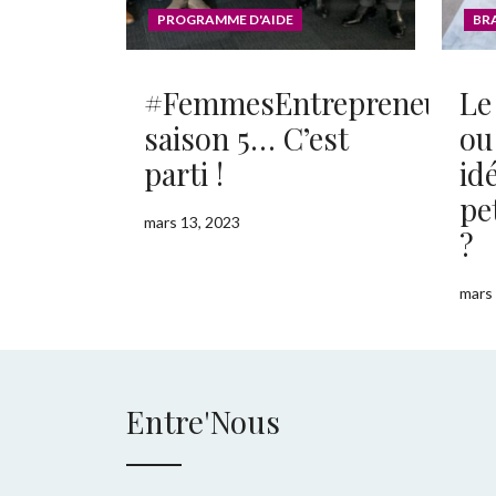
PROGRAMME D'AIDE
BR
#FemmesEntrepreneuses,
Le
saison 5… C’est
ou
parti !
id
pe
mars 13, 2023
mars 
Entre'Nous