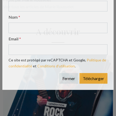
Prénom
*
Voir tous les articles de Marie Rousselet
Nom
*
A découvrir
Email
*
Ce site est protégé par reCAPTCHA et Google,
Politique de
confidentialité
et
Conditions d'utilisation
.
Fermer
Télécharger