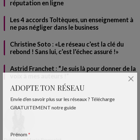
réputation en ligne
Les 4 accords Toltèques, un enseignement à
ne pas négliger dans le business
Christine Soto : «Le réseau c’est la clé du
rebond ! Sans lui, c’est l’échec assuré !»
Astrid Franchet : “Je suis là pour donner de la
voix à mes auteurs !”
ADOPTE TON RÉSEAU
Envie d’en savoir plus sur les réseaux ? Télécharge
GRATUITEMENT notre guide
Publié par Marie Rousselet