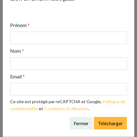
GRATUITEMENT notre guide
rebond ! Sans lui, c’est l’échec assuré !»
Astrid Franchet : “Je suis là pour donner de la
voix à mes auteurs !”
Prénom
*
Nom
*
Email
*
Publié par Marie Rousselet
Voir tous les articles de Marie Rousselet
Ce site est protégé par reCAPTCHA et Google,
Politique de
confidentialité
et
Conditions d'utilisation
.
A découvrir
Fermer
Télécharger