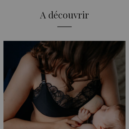
A découvrir
Email
*
Ce site est protégé par reCAPTCHA et Google,
Politique de
confidentialité
et
Conditions d'utilisation
.
Fermer
Télécharger