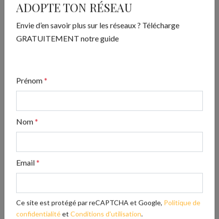
ADOPTE TON RÉSEAU
ADOPTE TON RÉSEAU
Envie d’en savoir plus sur les réseaux ? Télécharge
GRATUITEMENT notre guide
Envie d’en savoir plus sur les réseaux ? Télécharge
GRATUITEMENT notre guide
Prénom
*
Télécharger
Nom
*
Articles les plus lus
Les avis clients : le super pouvoir de votre
Email
*
réputation en ligne
Les 4 accords Toltèques, un enseignement à
ne pas négliger dans le business
Ce site est protégé par reCAPTCHA et Google,
Politique de
confidentialité
et
Conditions d'utilisation
.