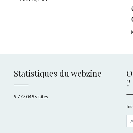
Statistiques du webzine
O
?
9 777 049 visites
Ins