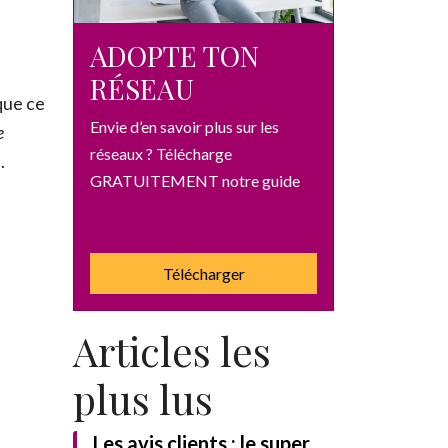
ADOPTE TON
RÉSEAU
que ce
Envie d’en savoir plus sur les
e
réseaux ? Télécharge
»
.
GRATUITEMENT notre guide
Télécharger
Articles les
UITEMENT notre guide
plus lus
Les avis clients : le super