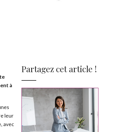
Partagez cet article !
tte
ment à
unes
re leur
e, avec