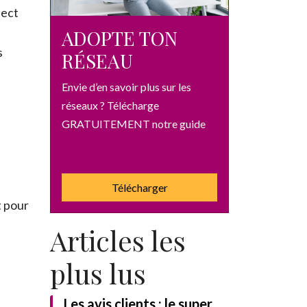
pect
ADOPTE TON
s
RÉSEAU
Envie d’en savoir plus sur les
réseaux ? Télécharge
GRATUITEMENT notre guide
Télécharger
t pour
Articles les
plus lus
Les avis clients : le super