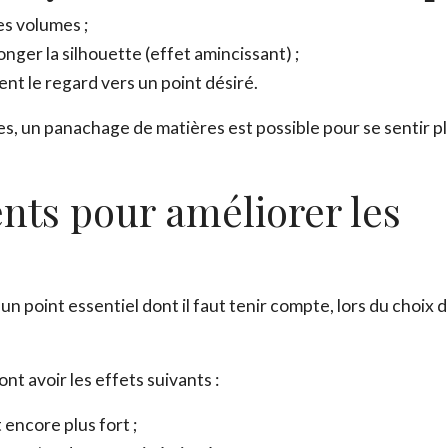
es volumes ;
nger la silhouette (effet amincissant) ;
Email
*
ent le regard vers un point désiré.
es, un panachage de matières est possible pour se sentir pl
Ce site est protégé par reCAPTCHA et Google,
Politique de conf
Conditions d'utilisation
.
nts pour améliorer les
Fe
 point essentiel dont il faut tenir compte, lors du choix 
t avoir les effets suivants :
 encore plus fort ;