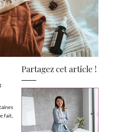
Partagez cet article !
t
rtaines
 fait,