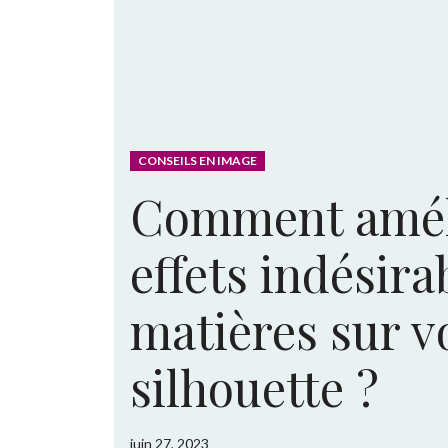
CONSEILS EN IMAGE
Comment améli
effets indésira
matières sur v
silhouette ?
juin 27, 2023