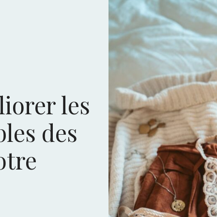
orer les
bles des
otre