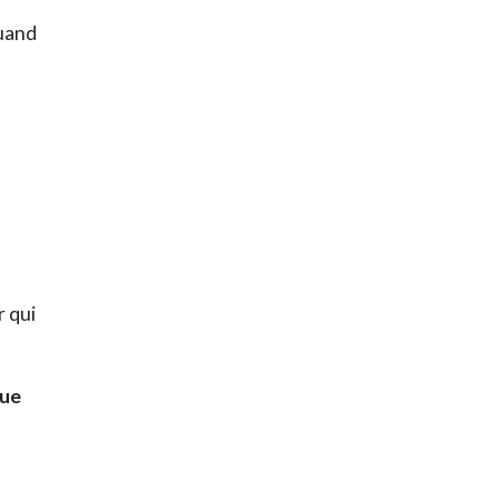
quand
r qui
que