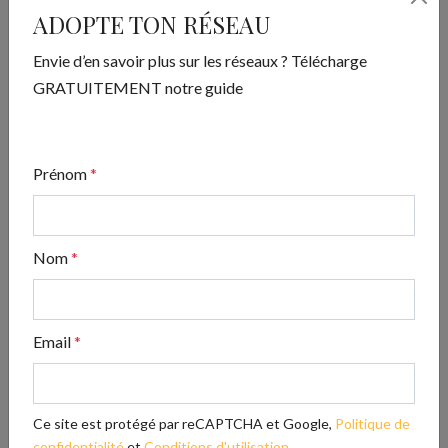
système qui porte vers le haut car c’est un système
ADOPTE TON RÉSEAU
sécuritaire. Donc je dirai vraiment d’oser.
Envie d’en savoir plus sur les réseaux ? Télécharge
GRATUITEMENT notre guide
Partagez cet article !
Prénom
*
Nom
*
Email
*
Ce site est protégé par reCAPTCHA et Google,
Politique de
confidentialité
et
Conditions d'utilisation
.