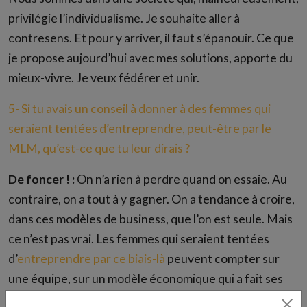
privilégie l’individualisme. Je souhaite aller à
contresens. Et pour y arriver, il faut s’épanouir. Ce que
je propose aujourd’hui avec mes solutions, apporte du
mieux-vivre. Je veux fédérer et unir.
5- Si tu avais un conseil à donner à des femmes qui
seraient tentées d’entreprendre, peut-être par le
MLM, qu’est-ce que tu leur dirais ?
De foncer ! :
On n’a rien à perdre quand on essaie. Au
contraire, on a tout à y gagner. On a tendance à croire,
dans ces modèles de business, que l’on est seule. Mais
ce n’est pas vrai. Les femmes qui seraient tentées
d’
entreprendre par ce biais-là
peuvent compter sur
une équipe, sur un modèle économique qui a fait ses
preuves, sur des expériences et des succès. C’est un