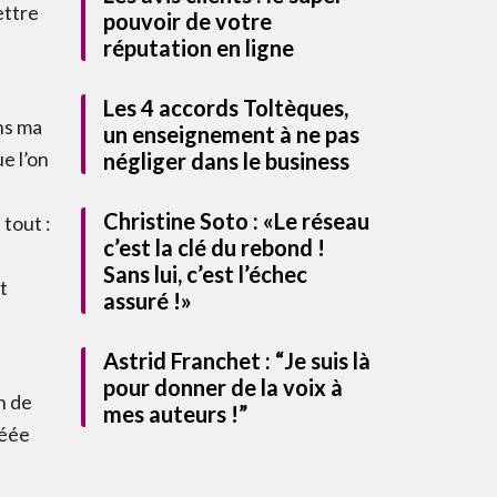
ettre
pouvoir de votre
réputation en ligne
Les 4 accords Toltèques,
ns ma
un enseignement à ne pas
négliger dans le business
e l’on
Christine Soto : «Le réseau
 tout :
c’est la clé du rebond !
Sans lui, c’est l’échec
t
UITEMENT notre guide
assuré !»
Astrid Franchet : “Je suis là
pour donner de la voix à
n de
mes auteurs !”
réée