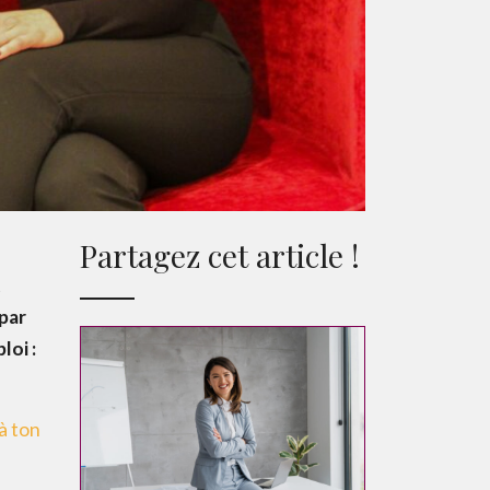
Partagez cet article !
t
 par
loi :
 à ton