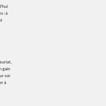
d’hui
s : à
nt
euriat,
n gain
ur soi-
er à