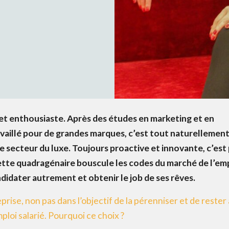
t enthousiaste. Après des études en marketing et en
availlé pour de grandes marques, c’est tout naturellemen
le secteur du luxe. Toujours proactive et innovante, c’est
ette quadragénaire bouscule les codes du marché de l’emp
ndidater autrement et obtenir le job de ses rêves.
reprise, non pas dans l’objectif de la pérenniser et de rester
ploi salarié. Pourquoi ce choix ?