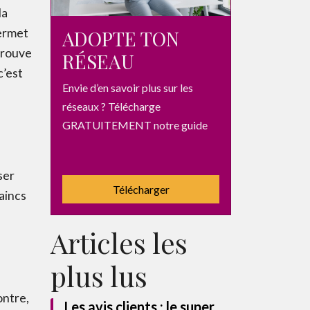
la
ADOPTE TON
permet
 trouve
RÉSEAU
c’est
Envie d’en savoir plus sur les
réseaux ? Télécharge
GRATUITEMENT notre guide
ser
Télécharger
aincs
Articles les
plus lus
ontre,
Les avis clients : le super