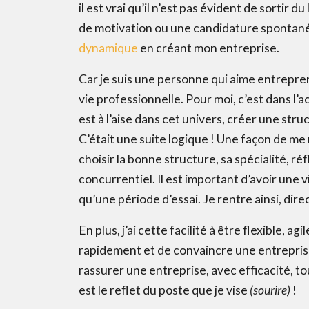
il est vrai qu’il n’est pas évident de sortir d
de motivation ou une candidature spontanée
dynamique
en créant mon entreprise.
Car je suis une personne qui aime entrepren
vie professionnelle. Pour moi, c’est dans l’a
est à l’aise dans cet univers, créer une st
C’était une suite logique ! Une façon de me 
choisir la bonne structure, sa spécialité, r
concurrentiel. Il est important d’avoir une 
qu’une période d’essai. Je rentre ainsi, dir
En plus, j’ai cette facilité à être flexible, 
rapidement et de convaincre une entreprise 
rassurer une entreprise, avec efficacité, to
est le reflet du poste que je vise
(sourire)
!