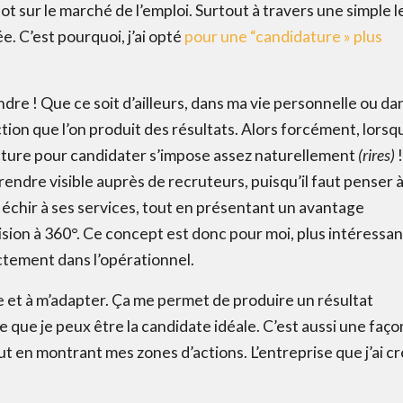
u lot sur le marché de l’emploi. Surtout à travers une simple l
. C’est pourquoi, j’ai opté
pour une “candidature » plus
dre ! Que ce soit d’ailleurs, dans ma vie personnelle ou da
ction que l’on produit des résultats. Alors forcément, lorsqu
ructure pour candidater s’impose assez naturellement
(rires)
!
rendre visible auprès de recruteurs, puisqu’il faut penser à
ADOPTE TON RÉSEAU
éfléchir à ses services, tout en présentant un avantage
vision à 360°. Ce concept est donc pour moi, plus intéressan
Envie d’en savoir plus sur les réseaux ? Télécharge GRAT
ectement dans l’opérationnel.
agile et à m’adapter. Ça me permet de produire un résultat
Prénom
*
que je peux être la candidate idéale. C’est aussi une faço
ut en montrant mes zones d’actions. L’entreprise que j’ai c
Nom
*