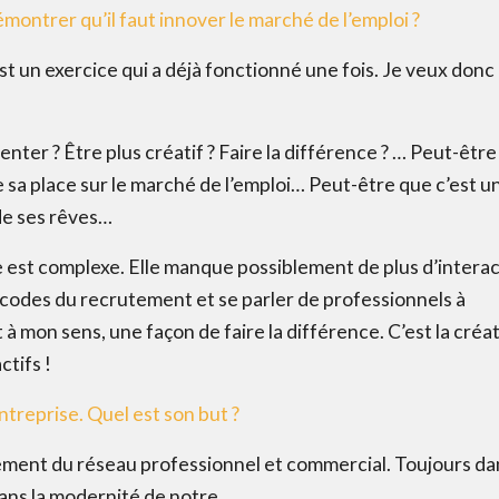
démontrer qu’il faut innover le marché de l’emploi ?
est un exercice qui a déjà fonctionné une fois. Je veux donc
Email
*
venter ? Être plus créatif ? Faire la différence ? … Peut-êtr
Ce site est protégé par reCAPTCHA et Google,
Politique de conf
 sa place sur le marché de l’emploi… Peut-être que c’est un
Conditions d'utilisation
.
de ses rêves…
Fe
e est complexe. Elle manque possiblement de plus d’interac
s codes du recrutement et se parler de professionnels à
 à mon sens, une façon de faire la différence. C’est la créa
ctifs !
ntreprise. Quel est son but ?
ement du réseau professionnel et commercial. Toujours da
dans la modernité de notre