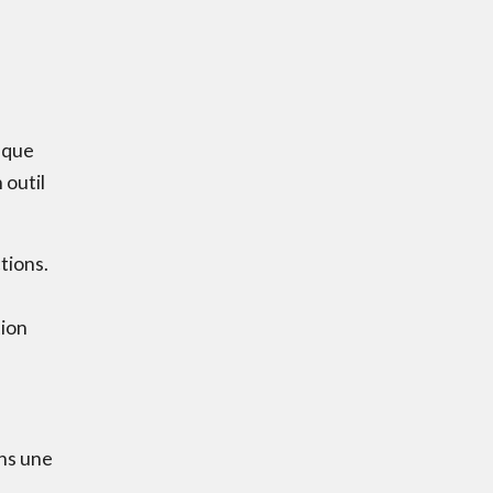
e que
identialité
et
 outil
rmer
Télécharger
tions.
tion
ns une