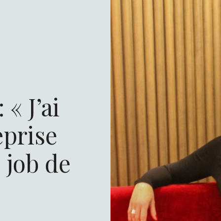
 « J’ai
eprise
 job de