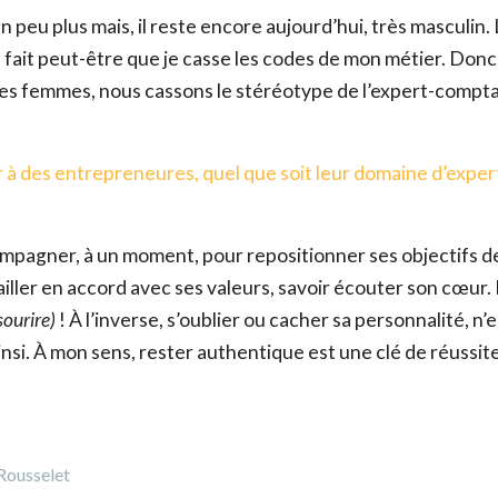
peu plus mais, il reste encore aujourd’hui, très masculin. L
 fait peut-être que je casse les codes de mon métier. Donc 
, les femmes, nous cassons le stéréotype de l’expert-compt
er à des entrepreneures, quel que soit leur domaine d’exper
compagner, à un moment, pour repositionner ses objectifs d
vailler en accord avec ses valeurs, savoir écouter son cœur.
sourire)
! À l’inverse, s’oublier ou cacher sa personnalité, n’
nsi. À mon sens, rester authentique est une clé de réussite
 Rousselet