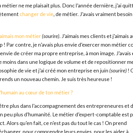
 métier ne me plaisait plus. Donc l’année dernière, j’ai qui
lètement
changer de vie
, de métier. J’avais vraiment besoin
’aimais mon métier
(sourire)
. J’aimais mes clients et j’aimais 
up
! Par contre, je n’avais plus envie d’exercer mon métier
vais envie de créer ma propre entreprise, à mon image. J’avais
e moins dans une logique de volume et de repositionner m
osophie de vie et j’ai créé mon entreprise en juin
(sourire)
! 
e prends un nouveau chemin. Je suis très heureuse !
l’humain au cœur de ton métier ?
 d’être plus dans l’accompagnement des entrepreneures et 
un peu plus d’humanité. Le métier d’expert-comptable est 
t. Alors qu’en fait, ce n’est pas du tout le cas ! On prend
échanger, pour comprendre leurs envies, pour les aider à