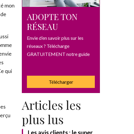
tté mon
ADOPTE TON
 de
RÉSEAU
aussi
Envie d’en savoir plus sur les
 comme
réseaux ? Télécharge
 envie
GRATUITEMENT notre guide
es
Ce qui
Télécharger
Articles les
des
plus lus
perçu
Les avis clients : le super