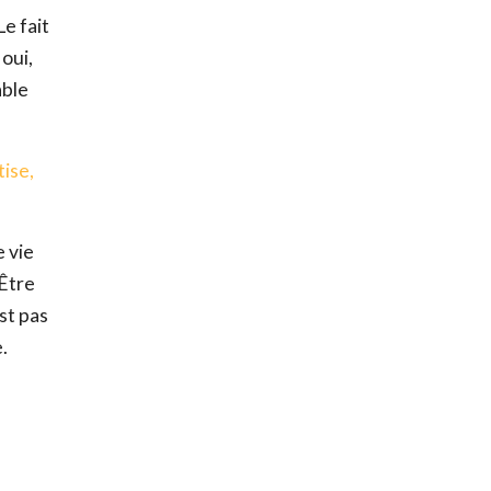
e fait
oui,
able
tise,
e vie
 Être
est pas
.