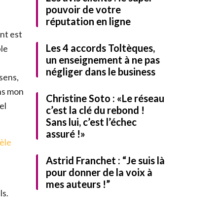
pouvoir de votre
réputation en ligne
nt est
Les 4 accords Toltèques,
ble
un enseignement à ne pas
négliger dans le business
 sens,
ans mon
Christine Soto : «Le réseau
el
c’est la clé du rebond !
Sans lui, c’est l’échec
UITEMENT notre guide
assuré !»
èle
Astrid Franchet : “Je suis là
pour donner de la voix à
mes auteurs !”
ls.