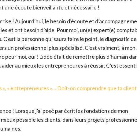
t une écoute bienveillante et nécessaire !
e crise ! Aujourd’hui, le besoin d’écoute et d’accompagneme
eules et ont besoin d’aide. Pour moi, un(e) expert(e) compta
’est la personne qui saura faire le point, le diagnostic de
 vers un professionnel plus spécialisé. C’est vraiment, à mon
c pour moi, oui ! L’idée était de remettre plus d’humain d
aider au mieux les entrepreneures à réussir. C’est essenti
ADOPTE TON RÉSEAU
Envie d’en savoir plus sur les réseaux ? Télécharge GRAT
es », « entrepreneures »… Doit-on comprendre que ta client
Prénom
*
ence ! Lorsque j’ai posé par écrit les fondations de mon
mieux possible les clients, dans leurs projets professionne
humaines.
Nom
*