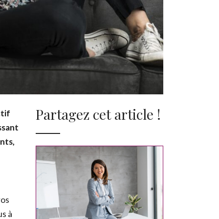
Partagez cet article !
tif
ssant
nts,
ros
us à