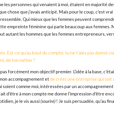
e les personnes qui venaient à moi, étaient en majorité de
e chose que j’avais anticipé. Mais pour le coup, c’est vrai
Email
*
i me ressemble. Qui mieux que les femmes peuvent comprendr
e empreinte féminine qui parle beaucoup aux femmes. 
out autant les hommes que les femmes entrepreneurs, vers
Ce site est protégé par reCAPTCHA et Google,
Politique de conf
Conditions d'utilisation
.
ints. Est-ce qu’au bout du compte, tu ne t’aies pas donné 
Fe
e, de ton métier ?
pas forcément mon objectif premier. L’idée à la base, c’étai
e mon accompagnement et
de créer une entreprise qui soit
s qui soient comme moi, intéressées par un accompagnement
le fait d’être à mon compte me donne l’impression d’être enc
tidien, je le vis aussi
(sourire)
! Je suis persuadée, qu’au fina