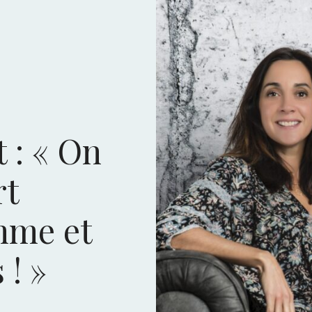
 : « On
rt
mme et
 ! »