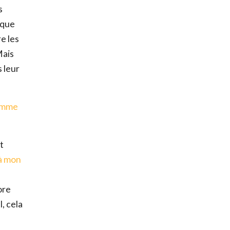
s
 que
e les
Mais
 leur
identialité
et
comme
rmer
Télécharger
t
 à mon
ore
l, cela