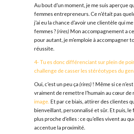
Au bout d’un moment, je me suis aperçue qu
femmes entrepreneurs. Ce n’était pas quelqu
j’ai eu la chance d’avoir une clientèle qu
femmes ?
(rires)
Mon accompagnement a cett
pour autant, je m’emploie à accompagner t
réussite.
4- Tu es donc différenciant sur plein de po
challenge de casser les stéréotypes du genr
Oui, c’est un peu ça
(rires)
! Même si ce n’est 
vraiment de remettre l’humain au cœur d
image.
Et par ce biais, attirer des cliente
bienveillant, personnalisé et sûr. Et puis, 
plus proche d’elles : ce qu’elles vivent au quo
accentue la proximité.