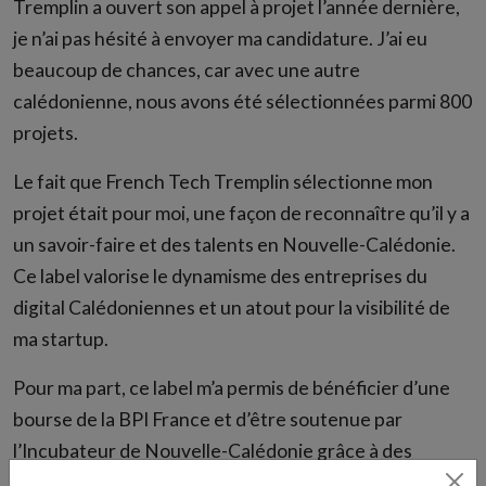
Tremplin a ouvert son appel à projet l’année dernière,
je n’ai pas hésité à envoyer ma candidature. J’ai eu
beaucoup de chances, car avec une autre
calédonienne, nous avons été sélectionnées parmi 800
projets.
Le fait que French Tech Tremplin sélectionne mon
projet était pour moi, une façon de reconnaître qu’il y a
un savoir-faire et des talents en Nouvelle-Calédonie.
Ce label valorise le dynamisme des entreprises du
digital Calédoniennes et un atout pour la visibilité de
ma startup.
Pour ma part, ce label m’a permis de bénéficier d’une
bourse de la BPI France et d’être soutenue par
l’Incubateur de Nouvelle-Calédonie grâce à des
formations spécifiques et en continue en lien avec