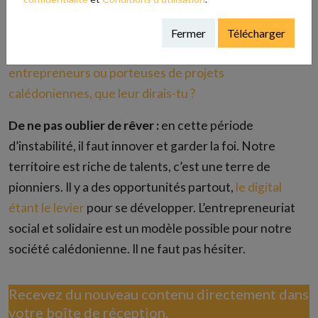
particulièrement le « indigenous fashion »
Fermer
Télécharger
5- Si tu avais un conseil à donner à de jeunes
entrepreneurs ou porteuses de projets
calédoniennes, que leur dirais-tu ?
De ne pas oublier de rêver :
en cette période
d’instabilité, il faut innover et garder la foi. Notre
territoire est riche de talents, c’est une terre de
pionniers. Il y a des opportunités partout,
le digital
étant le levier
pour se développer. L’entrepreneuriat
social et solidaire est un modèle possible pour notre
société calédonienne. Il ne faut pas hésiter.
Recevez du nouveau contenu directement dans
votre boîte de réception.