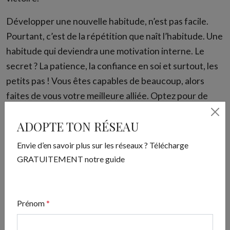
Développer une nouvelle habitude, n’est pas facile.
Pourtant, c’est de la répétition que naît l’habitude. Une
habitude qui deviendra une motivation interne. Le
secret ? La patience, la confiance en soi et surtout, les
petits pas ! Vous êtes capables de beaucoup, alors
faites de vous votre meilleure alliée. Optez pour de
nouvelles habitudes dès la rentrée.
ADOPTE TON RÉSEAU
Partagez cet article !
Envie d’en savoir plus sur les réseaux ? Télécharge
GRATUITEMENT notre guide
Prénom
*