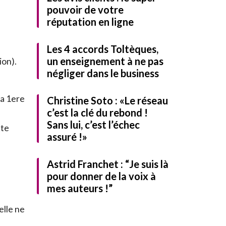
pouvoir de votre
réputation en ligne
Les 4 accords Toltèques,
un enseignement à ne pas
ion).
négliger dans le business
la 1ere
Christine Soto : «Le réseau
c’est la clé du rebond !
Sans lui, c’est l’échec
tte
UITEMENT notre guide
assuré !»
Astrid Franchet : “Je suis là
pour donner de la voix à
mes auteurs !”
elle ne