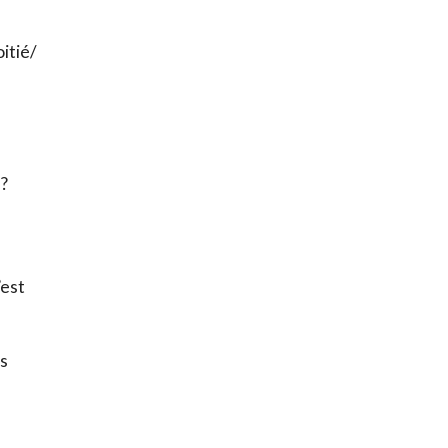
itié/
 ?
’est
es