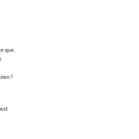
identialité
et
ne que
e
rmer
Télécharger
bien ?
’est