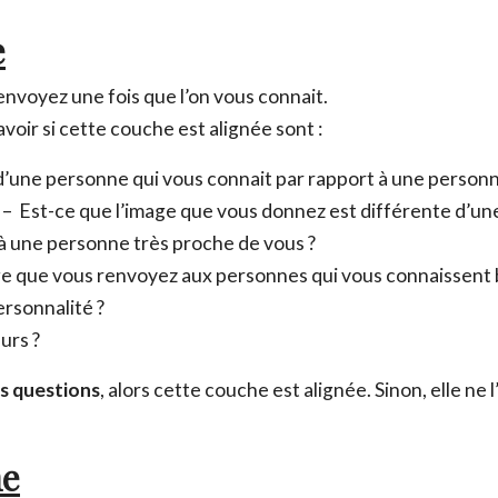
e
Email
*
envoyez une fois que l’on vous connait.
avoir si cette couche est alignée sont :
Ce site est protégé par reCAPTCHA et Google,
Politique de conf
 d’une personne qui vous connait par rapport à une person
Conditions d'utilisation
.
? – Est-ce que l’image que vous donnez est différente d’un
à une personne très proche de vous ?
Fe
mage que vous renvoyez aux personnes qui vous connaissent 
ersonnalité ?
urs ?
es questions
, alors cette couche est alignée. Sinon, elle ne l
me