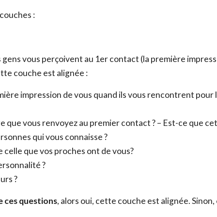
couches :
 gens vous perçoivent au 1er contact (la première impress
ette couche est alignée :
ière impression de vous quand ils vous rencontrent pour 
ADOPTE TON RÉSEAU
age que vous renvoyez au premier contact ? – Est-ce que ce
Envie d’en savoir plus sur les réseaux ? Télécharge GRAT
ersonnes qui vous connaisse ?
 celle que vos proches ont de vous?
ersonnalité ?
Prénom
*
urs ?
de ces questions
, alors oui, cette couche est alignée. Sinon, 
Nom
*