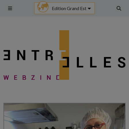
Aller
Edition Grand Est
au
Menu
Rech
contenu