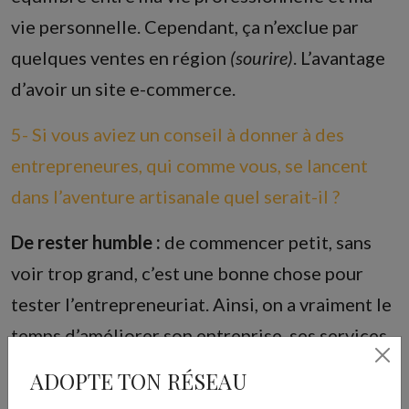
vie personnelle. Cependant, ça n’exclue par
quelques ventes en région
(sourire)
. L’avantage
d’avoir un site e-commerce.
5- Si vous aviez un conseil à donner à des
entrepreneures, qui comme vous, se lancent
dans l’aventure artisanale quel serait-il ?
De rester humble :
de commencer petit, sans
voir trop grand, c’est une bonne chose pour
tester l’entrepreneuriat. Ainsi, on a vraiment le
temps d’améliorer son entreprise, ses services
et de voir les choses. On a vraiment le temps de
ADOPTE TON RÉSEAU
se stabiliser. Du moins, c’est comme ça que je