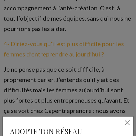
accompagnement à l’anté-création. C’est là
tout l’objectif de mes équipes, sans qui nous ne
pourrions pas les aider.
4- Diriez-vous qu’il est plus difficile pour les
femmes d’entreprendre aujourd’hui ?
Je ne pense pas que ce soit difficile, à
proprement parler. J’entends qu’il y ait des
difficultés mais les femmes aujourd’hui sont
plus fortes et plus entrepreneuses qu’avant. Et
ça se voit chez Capentreprendre : nous avons
plus de femmes que d’hommes (sourire) ! Ce
ADOPTE TON RÉSEAU
sont des indicateurs quant à l’investissement