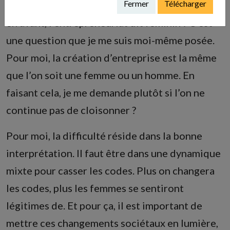
Fermer
Télécharger
l’on soit dénotées ? Est-ce que l’on doit mettre
en avant, l’entrepreneuriat dit féminin ? C’est
une question que je me suis moi-même posée.
Pour moi, la création d’entreprise est la même
que l’on soit une femme ou un homme. En
faisant cela, je me demande plutôt si l’on ne
continue pas de cloisonner ?
Pour moi, la difficulté réside dans la bonne
interprétation. Il faut être dans une dynamique
mixte pour casser les codes. Plus on changera
les codes, plus les femmes se sentiront
légitimes de. Et pour ça, il est important de
mettre ces changements sociétaux en lumière,