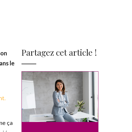
Partagez cet article !
son
ans le
nt.
me ça