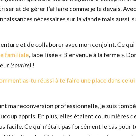
triser et de gérer l’affaire comme je le devais. Ave
connaissances nécessaires sur la viande mais aussi, s
Email
*
venture et de collaborer avec mon conjoint. Ce qui 
Ce site est protégé par reCAPTCHA et Google,
Politique de conf
e familiale
, labellisée « Bienvenue à la ferme ». Don
Conditions d'utilisation
.
cœur
(sourire)
!
Fe
mment as-tu réussi à te faire une place dans celui
dant ma reconversion professionnelle, je suis tombé
ucoup appris. En plus, elles étaient coutumières d
 facile. Ce qui n’était pas forcément le cas pour t