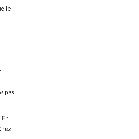
e le
n
ns pas
. En
 Chez