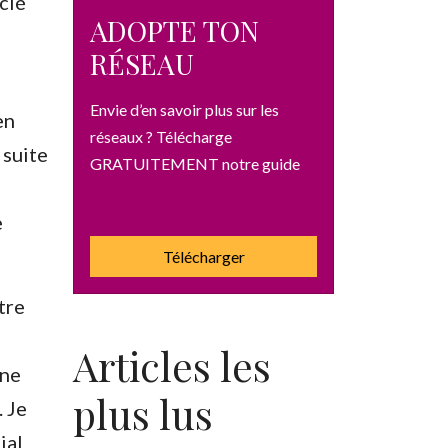
cié
ADOPTE TON
RÉSEAU
Envie d’en savoir plus sur les
en
réseaux ? Télécharge
 suite
GRATUITEMENT notre guide
n
e
Télécharger
UITEMENT notre guide
tre
Articles les
une
plus lus
. Je
ial