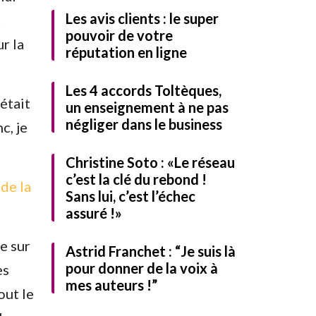
Les avis clients : le super
c
pouvoir de votre
ur la
réputation en ligne
Les 4 accords Toltèques,
était
un enseignement à ne pas
identialité
et
négliger dans le business
c, je
rmer
Télécharger
Christine Soto : «Le réseau
c’est la clé du rebond !
 de la
Sans lui, c’est l’échec
assuré !»
e sur
Astrid Franchet : “Je suis là
pour donner de la voix à
es
mes auteurs !”
out le