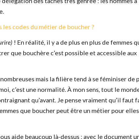
e délégation des tâches très genrée : les hommes à 
e.
s les codes du métier de boucher ?
urire)
! En réalité, il y a de plus en plus de femmes q
rer que bouchère c’est possible et accessible aux
ombreuses mais la filière tend à se féminiser de 
r moi, c’est une normalité. À mon sens, tout le mond
contraignant qu’avant. Je pense vraiment qu’il faut f
femmes que boucher peut être un métier pour elles
 nous aide beaucoup là-dessus : avec le document u