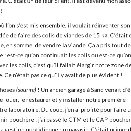
e. C’était un de leur client. Il est devenu mon asso
!
ù l’on s’est mis ensemble, il voulait réinventer son
’idée de faire des colis de viandes de 15 kg. C’était 
, en somme, de vendre la viande. Ça a pris tout de
e : est-ce qu’on continuait les colis ou est-ce qu’o
 les colis, c’est qu’il fallait élargir notre zone d
ADOPTE TON RÉSEAU
 Ce n’était pas ce qu’il y avait de plus évident !
Envie d’en savoir plus sur les réseaux ? Télécharge GRAT
 choses
(sourire)
! Un ancien garage à Sand venait d’ê
e louer, le restaurer et y installer notre première
Prénom
*
e laboratoire. Du coup, j’en ai profité pour faire 
ir bouchère : j’ai passé le CTM et le CAP boucher
Nom
*
 la gestion quotidienne du magasin. C’était primord