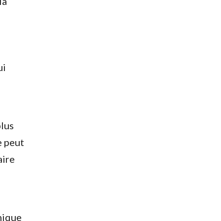
la
ui
plus
e peut
aire
nique