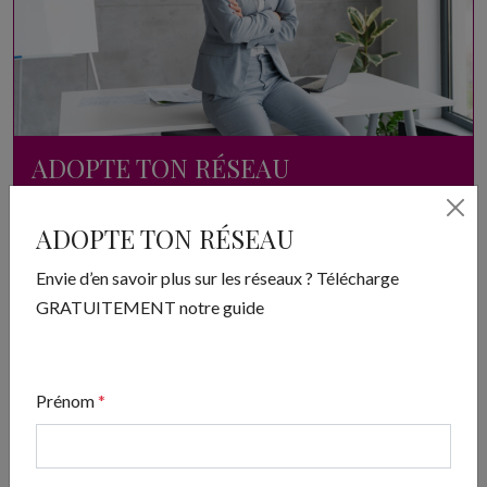
ADOPTE TON RÉSEAU
Envie d’en savoir plus sur les réseaux ? Télécharge
ADOPTE TON RÉSEAU
GRATUITEMENT notre guide
Envie d’en savoir plus sur les réseaux ? Télécharge
GRATUITEMENT notre guide
Télécharger
Prénom
*
Articles les plus lus
Les avis clients : le super pouvoir de votre
réputation en ligne