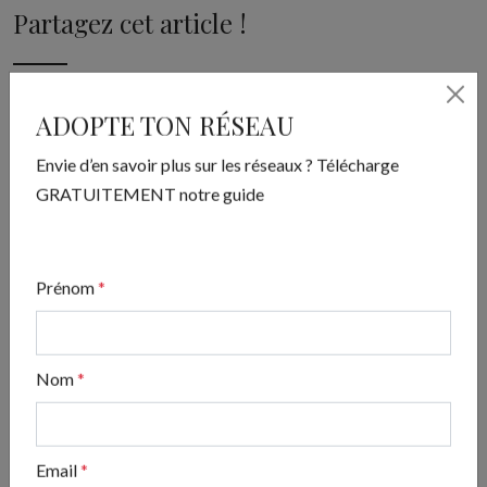
Partagez cet article !
ADOPTE TON RÉSEAU
Envie d’en savoir plus sur les réseaux ? Télécharge
GRATUITEMENT notre guide
Prénom
*
Nom
*
ADOPTE TON RÉSEAU
Envie d’en savoir plus sur les réseaux ? Télécharge
Email
*