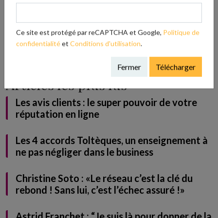
GRATUITEMENT notre guide
Ce site est protégé par reCAPTCHA et Google,
Politique de
confidentialité
et
Conditions d'utilisation
.
Télécharger
Fermer
Télécharger
Articles les plus lus
Les avis clients : le super pouvoir de votre
réputation en ligne
Les 4 accords Toltèques, un enseignement à
ne pas négliger dans le business
Christine Soto : «Le réseau c’est la clé du
rebond ! Sans lui, c’est l’échec assuré !»
Astrid Franchet : “Je suis là pour donner de la