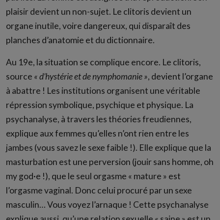
plaisir devient un non-sujet. Le clitoris devient un
organe inutile, voire dangereux, qui disparaît des
planches d’anatomie et du dictionnaire.
Au 19e, la situation se complique encore. Le clitoris,
source
« d’hystérie et de nymphomanie »
, devient l’organe
à abattre ! Les institutions organisent une véritable
répression symbolique, psychique et physique. La
psychanalyse, à travers les théories freudiennes,
explique aux femmes qu’elles n’ont rien entre les
jambes (vous savez le sexe faible !). Elle explique que la
masturbation est une perversion (jouir sans homme, oh
my god·e !), que le seul orgasme « mature » est
l’orgasme vaginal. Donc celui procuré par un sexe
masculin… Vous voyez l’arnaque ! Cette psychanalyse
explique aussi, qu’une relation sexuelle « saine » est un