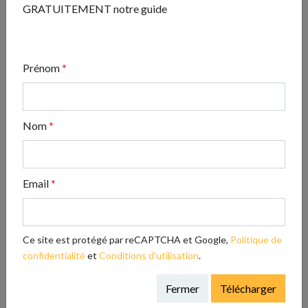
GRATUITEMENT notre guide
dans votre boîte de réception.
Adresse e-mail
S’inscrire
Prénom
*
Partagez cet article !
Nom
*
Email
*
Ce site est protégé par reCAPTCHA et Google,
Politique de
confidentialité
et
Conditions d'utilisation
.
Fermer
Télécharger