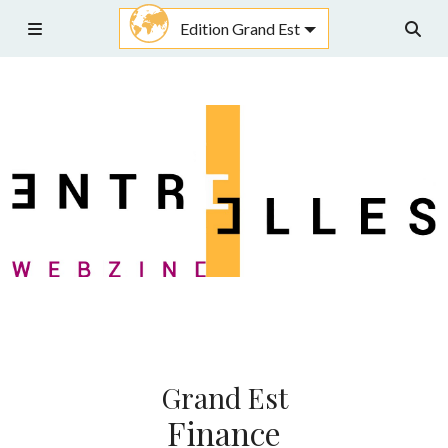
Aller
Edition Grand Est
au
Menu
Rech
contenu
Grand Est
Finance