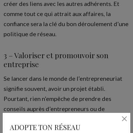
créer des liens avec les autres adhérents. Et
comme tout ce qui attrait aux affaires, la
confiance sera la clé du bon déroulement d’une
politique de réseau.
3 – Valoriser et promouvoir son
entreprise
Se lancer dans le monde de l’entrepreneuriat
signifie souvent, avoir un projet établi.
Pourtant, rien n’empêche de prendre des
conseils auprès d’entrepreneurs ou de
chefs(fes) d’entreprise plus expérimentés. Au
ADOPTE TON RÉSEAU
contraire !