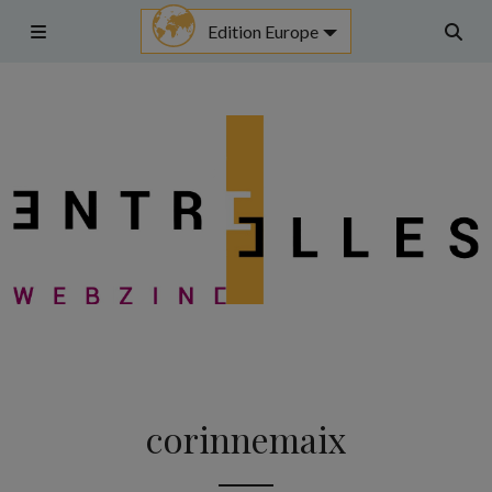
Aller
Edition Europe
au
Menu
Rech
contenu
corinnemaix