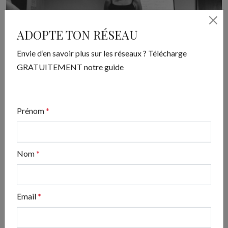
ADOPTE TON RÉSEAU
Envie d’en savoir plus sur les réseaux ? Télécharge
GRATUITEMENT notre guide
Prénom
*
Nom
*
GRAND EST
ZOOM SUR
Email
*
Zoom sur… Les formations de spas
praticiens de Camille Becht?