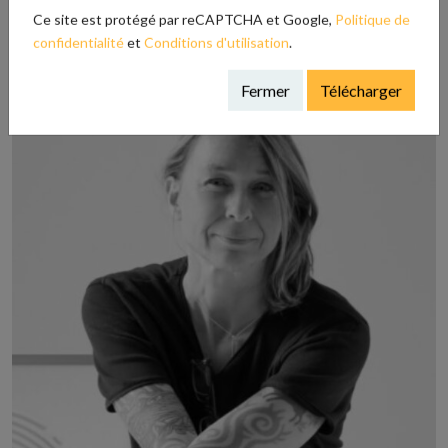
novembre 9, 2020
Ce site est protégé par reCAPTCHA et Google,
Politique de
confidentialité
et
Conditions d'utilisation
.
Fermer
Télécharger